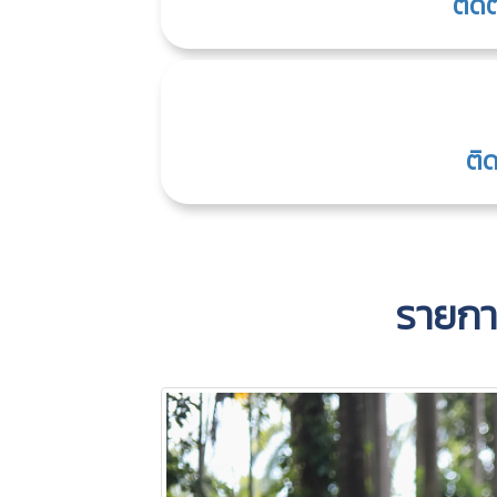
ติด
ติ
รายกา